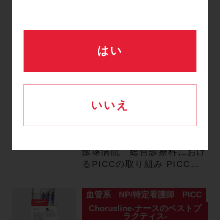
静脈栄養適用患者のTPN投与
からの早期離脱は感染リスク
を減少させ、医療の質を高
め…
血管系
PICC
はい
Novellus-医師のベストプラク
ティス-
Novellus Vol.46
飯塚病院 総合診療科にお
いいえ
けるPICCの取り組み／
PICC留置の準備から実践
までの工夫
飯塚病院 総合診療科におけ
るPICCの取り組み PICC留
置の準備から実践までの…
血管系
NP/特定看護師
PICC
Chorusline-ナースのベストプ
ラクティス-