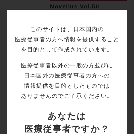
Novellus Vol.50
1500g以上の新生児に対す
る末梢静脈カテーテルとミ
このサイトは、日本国内の
ッドラインカテーテルの比
較検討
医療従事者の方へ情報を提供すること
はじめに 当院では2020 年よ
を目的として作成されています。
り末梢挿入型中心静脈カテー
テル（以下、PICC）…
医療従事者以外の一般の方並びに
血管系
NP/特定看護師
PICC
日本国外の医療従事者の方への
Novellus-医師のベストプラク
情報提供を目的としたものでは
ティス-
ありませんのでご了承ください。
Novellus Vol.49 医療法人
社団尽誠会 野村病院におけ
る「リハビリテーション・
あなたは
口腔・栄養の一体的な取り
医療従事者ですか？
組み」