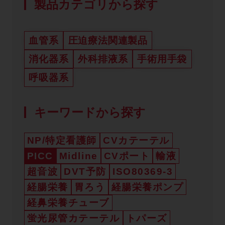
製品カテゴリから探す
血管系
圧迫療法関連製品
消化器系
外科排液系
手術用手袋
呼吸器系
キーワードから探す
NP/特定看護師
CVカテーテル
PICC
Midline
CVポート
輸液
超音波
DVT予防
ISO80369-3
経腸栄養
胃ろう
経腸栄養ポンプ
経鼻栄養チューブ
蛍光尿管カテーテル
トパーズ