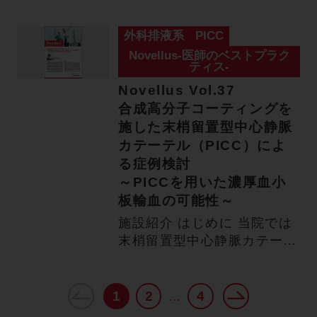
のメリット …
外科排液系
PICC
Novellus-医師のベストプラク
ティス-
Novellus Vol.37
合成高分子コーティングを
施した末梢留置型中心静脈
カテーテル（PICC）によ
る症例検討
～PICCを用いた濃厚血小
板輸血の可能性～
施設紹介 はじめに 当院では
末梢留置型中心静脈カテーテ
ル（PICC）を2014年…
1
2
4
…