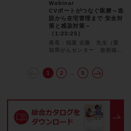
Webinar
CVポートがつなぐ医療～造
設から在宅管理まで 安全対
策と感染対策～
（1:23:25）
座長：稲葉 吉隆 先生（愛
知県がんセンター 放射線診
断・IVR 科 部長）演者：…
1
2
5
…