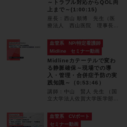
～トラブル対応からQOL向
上まで～(1:00:15)
座長：西山 順博 先生（医
療法人 西山医院 理事長・
院長） 演者：山田 圭子
先…
血管系
NP/特定看護師
Midline
セミナー動画
Midlineカテーテルで変わ
る静脈確保～現場での導
入・管理・合併症予防の実
践知識～（0:53:46）
講師：中山 賢人 先生 （国
立大学法人佐賀大学医学部附
属病院 高度救命救急セン
タ…
血管系
CVポート
セミナー動画