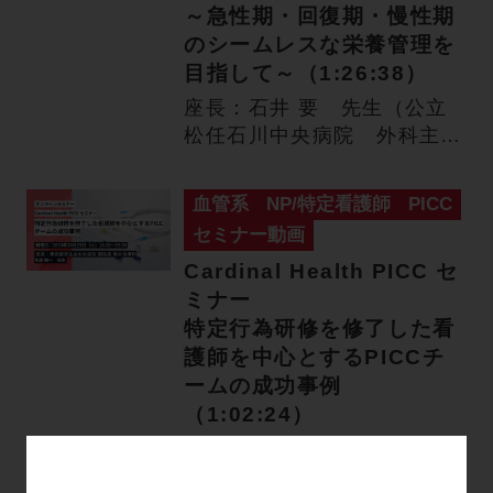
～急性期・回復期・慢性期
のシームレスな栄養管理を
目指して～（1:26:38）
座長：石井 要 先生（公立
松任石川中央病院 外科主任
部長） 演者：樋口 陽子 …
血管系
NP/特定看護師
PICC
セミナー動画
Cardinal Health PICC セ
ミナー
特定行為研修を修了した看
護師を中心とするPICCチ
ームの成功事例
（1:02:24）
座長：佐藤 暢一 先生（東
京都済生会中央病院 副院長