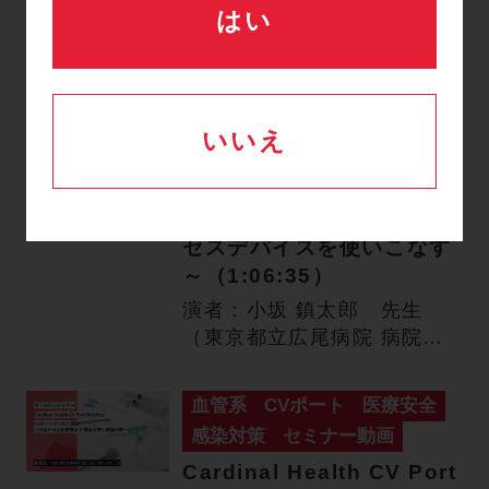
はい
里大学医学部附属 新世紀医
療開発センター 新生児集中
治…
血管系
Midline
セミナー動画
いいえ
Cardinal Health VAD
Seminar推しのMidline!!
～新たなバスキュラーアク
セスデバイスを使いこなす
～（1:06:35）
演者：小坂 鎮太郎 先生
（東京都立広尾病院 病院総
合診療科 部長）開催日：
202…
血管系
CVポート
医療安全
感染対策
セミナー動画
Cardinal Health CV Port