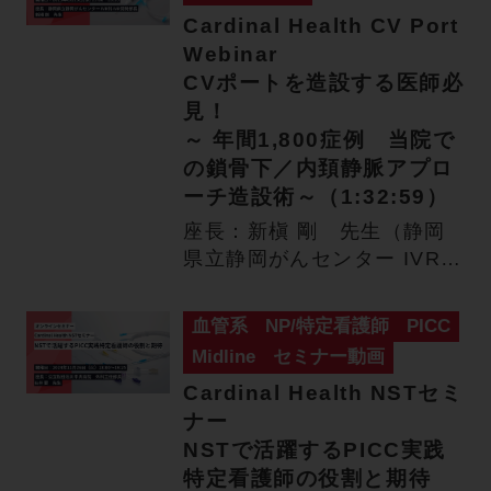
Cardinal Health CV Port
Webinar
CVポートを造設する医師必
見！
～ 年間1,800症例 当院で
の鎖骨下／内頚静脈アプロ
ーチ造設術～（1:32:59）
座長：新槇 剛 先生（静岡
県立静岡がんセンター IVR科
IVR開発部長） 演…
血管系
NP/特定看護師
PICC
Midline
セミナー動画
Cardinal Health NSTセミ
ナー
NSTで活躍するPICC実践
特定看護師の役割と期待