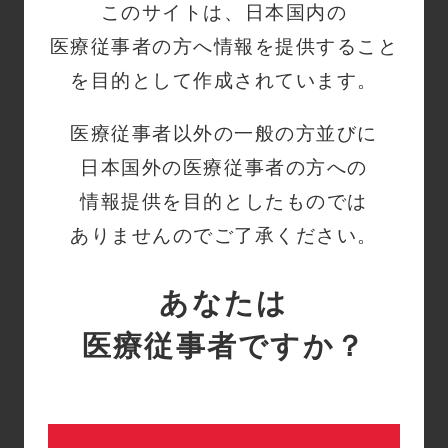
集中治療科） 演者：飯
このサイトは、日本国内の
塚…
医療従事者の方へ情報を提供すること
血管系
CVポート
セミナー動画
を目的として作成されています。
Cardinal Health CV Port
医療従事者以外の一般の方並びに
Webinar どんな状況で、
どう使うか（1:32:32）
日本国外の医療従事者の方への
座長：荒井 保明 先生（元
情報提供を目的としたものでは
国立がん研究センター中央病
ありませんのでご了承ください。
院 病院長） 演者：曽根
…
血管系
新生児
セミナー動画
あなたは
第6回Cardinal Health
NICU Webinar
医療従事者ですか？
～PIカテーテルの固定、ど
うしていますか？～
（1:31:20）
座長：中西 秀彦 先生（北