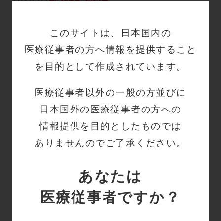
2026.07
「Midline カテーテル」添付文書改訂
このサイトは、日本国内の
のご案内
医療従事者の方へ情報を提供すること
を目的として作成されています。
販売中止
2026.06
医療従事者以外の一般の方並びに
日本国外の医療従事者の方への
「マルチチャネル ドレナージ ポンプ
情報提供を目的としたものでは
ソフトバッグ」販売中止のご案内
ありませんのでご了承ください。
あなたは
変更案内
2026.06
医療従事者ですか？
「SCD700 シリーズ」「SCD スマー
トフロー」の「コンフォートスリー