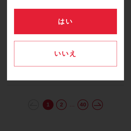
ブ」チャンバー色味変更のご案内
はい
変更案内
2026.06
「SCD エクスプレス」「SCD700 シ
いいえ
リーズ」の「コネクタ」印字廃止ご案
内
1
2
40
…