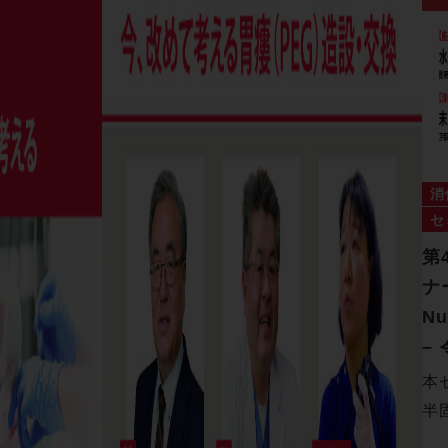
消
セ
第
ナ
Nu
–
本
半
ベ