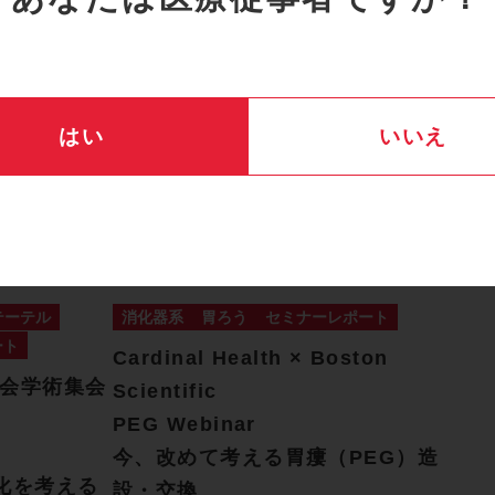
はい
いいえ
テーテル
消化器系
胃ろう
セミナーレポート
ート
Cardinal Health × Boston
学会学術集会
Scientific
PEG Webinar
今、改めて考える胃瘻（PEG）造
化を考える
設・交換