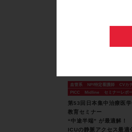
血管系
NP/特定看護師
CVカ
PICC
Midline
セミナーレポ
第53回日本集中治療医
教育セミナー
“中途半端” が最適解！
ICUの静脈アクセス最適