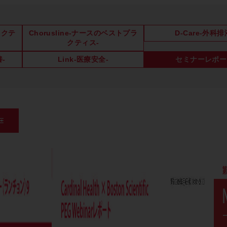
ラクテ
Chorusline-ナースのベストプラ
D-Care-外科排
クティス-
養-
Link-医療安全-
セミナーレポー