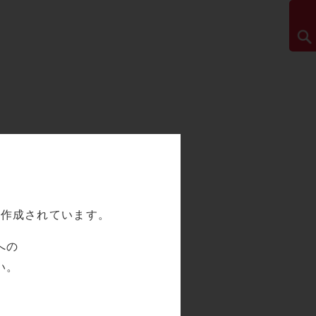
て作成されています。
への
い。