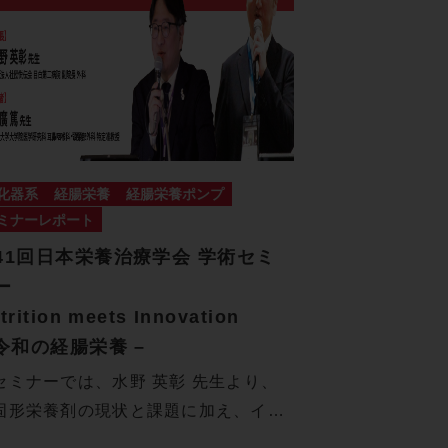
化器系
経腸栄養
経腸栄養ポンプ
ミナーレポート
41回日本栄養治療学会 学術セミ
ー
trition meets Innovation
 令和の経腸栄養 –
セミナーでは、水野 英彰 先生より、
固形栄養剤の現状と課題に加え、イノ
ーシ…