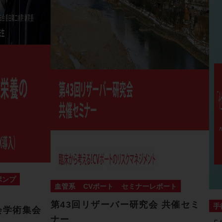
ポンプ
血管系
CVポート
セミナーレポート
第43回リザーバー研究会 共催セミ
手
会学術集会
ナー