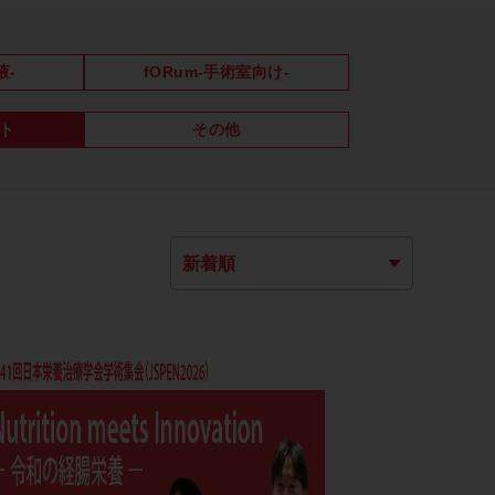
液-
fORum-手術室向け-
ト
その他