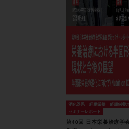
消化器系
経腸栄養
経腸栄養
セミナーレポート
第40回 日本栄養治療学