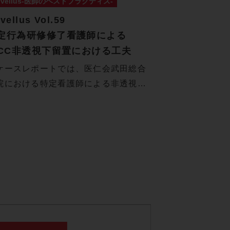
ovellus-医師のベストプラクティス-
vellus Vol.59
定行為研修修了看護師による
ICC非透視下留置における工夫
ケースレポートでは、医仁会武田総合
院における特定看護師による非透視下
CC…