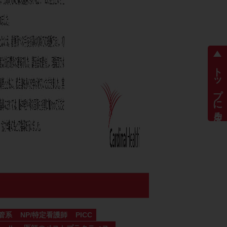
トップに戻る
管系
NP/特定看護師
PICC