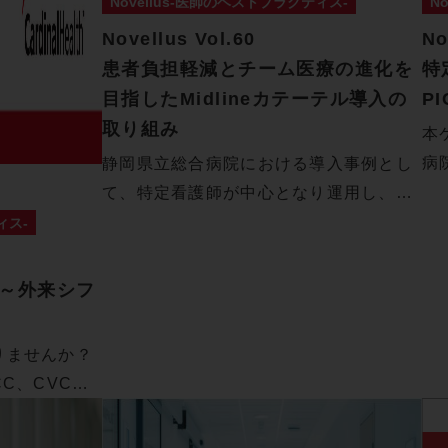
Novellus-医師のベストプラクティス-
N
Novellus Vol.60
No
患者負担軽減とチーム医療の進化を
特
目指したMidlineカテーテル導入の
P
取り組み
本
病
静岡県立総合病院における導入事例とし
PI
て、特定看護師が中心となり運用し、7
か月で1…
ィス-
択～外来シフ
りませんか？
C、CVC、