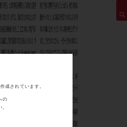
て作成されています。
への
い。