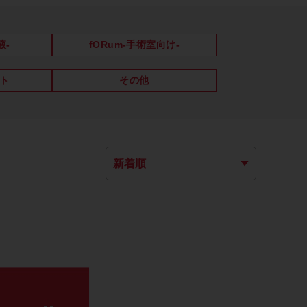
液-
fORum-手術室向け-
ト
その他