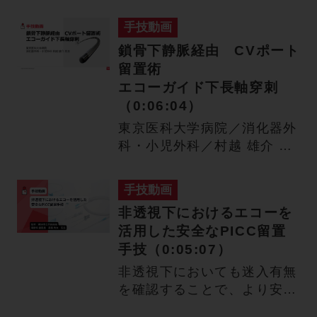
手技動画
鎖骨下静脈経由 CVポート
留置術
エコーガイド下長軸穿刺
（0:06:04）
東京医科大学病院／消化器外
科・小児外科／村越 雄介 先
生 鎖骨下静脈穿刺につい
て…
手技動画
非透視下におけるエコーを
活用した安全なPICC留置
手技（0:05:07）
非透視下においても迷入有無
を確認することで、より安全
にPICCを留置できる手技