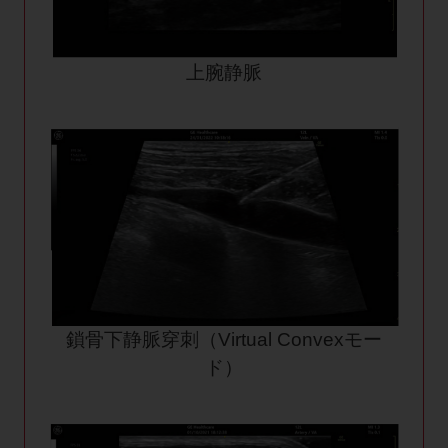
上腕静脈
鎖骨下静脈穿刺（Virtual Convexモー
ド）