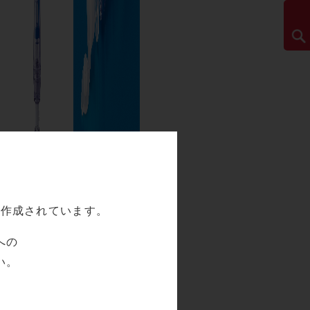
て作成されています。
への
い。