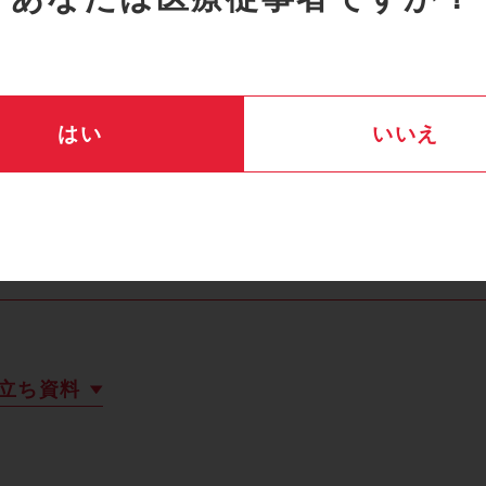
の漏れを低減します
ップ薬液充填後プライミングが自動的にストップします
はい
いいえ
ーロック機構で外れリスクを低減します
インのねじれをなくします
立ち資料