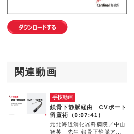
関連動画
手技動画
鎖骨下静脈経由 CVポート
留置術（0:07:41）
元北海道消化器科病院／中山
智英 先生 鎖骨下静脈アプ