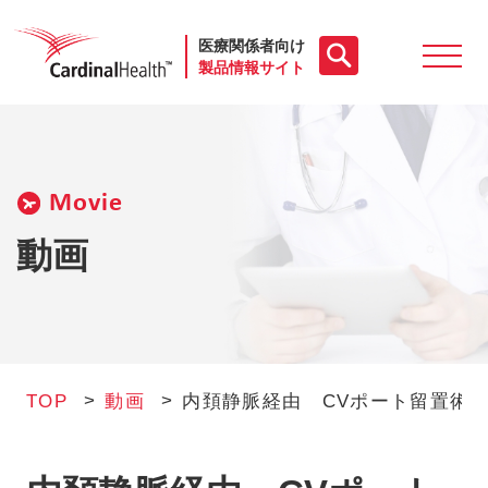
医療関係者向け
製品情報サイト
製品一覧
Movie
動画
動画
お役立ち資料
ケースレポート
TOP
動画
内頚静脈経由 CVポート留置術（0:
製品FAQ