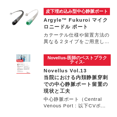
皮下埋め込み型中心静脈ポート
Argyle™ Fukuroi マイク
ロニードル ポート
カテーテル仕様や留置方法の
異なる２タイプをご用意して
います。 クローズドエンド
タ…
Novellus-医師のベストプラク
ティス-
Novellus Vol.13
当院における内頚静脈穿刺
での中心静脈ポート留置の
現状と工夫
中心静脈ポート（Central
Venous Port : 以下CVポー
ト）の適…