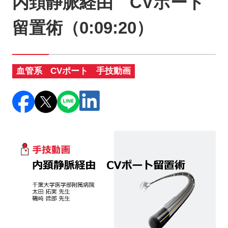
内頚静脈経由 CVポート
製品に関するお知らせ
留置術（0:09:20）
添付文書
血管系
CVポート
手技動画
お問い合わせ
セミナー
メルマガ登録