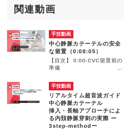
関連動画
手技動画
中心静脈カテーテルの安全
な留置（0:08:05）
【目次】 0:00‐CVC留置前の
準備
患者体位‐10~2…
手技動画
リアルタイム超音波ガイド
中心静脈カテーテル
挿入・長軸アプローチによ
る内頚静脈穿刺の実際 ー
3step-methodー