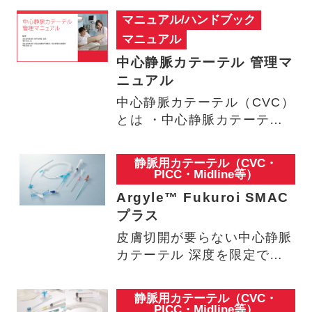
マニュアル/ハンドブック
マニュアル
中心静脈カテーテル 管理マ
ニュアル
中心静脈カテーテル（CVC）
とは ・中心静脈カテーテル
（CVC）・適応・穿刺部位…
静脈用カテーテル（CVC・
PICC・Midline等）
Argyle™ Fukuroi SMAC
プラス
皮膚切開が要らない中心静脈
カテーテル 深度を限定でき
る穿刺針・ダイレータ
3cm…
静脈用カテーテル（CVC・
PICC・Midline等）