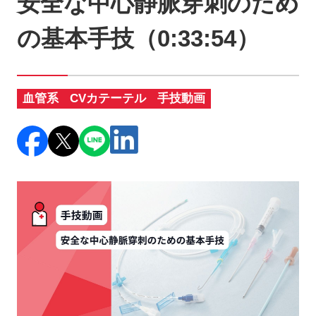
安全な中心静脈穿刺のため
製品に関するお知らせ
の基本手技（0:33:54）
添付文書
血管系
CVカテーテル
手技動画
お問い合わせ
セミナー
メルマガ登録