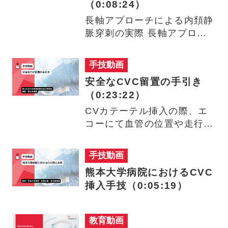
（0:08:24）
長軸アプローチによる内頚静
脈穿刺の実際 長軸アプロー
チによる鎖骨下静脈穿刺の実
際…
手技動画
安全なCVC留置の手引き
（0:23:22）
CVカテーテル挿入の際、エ
コーにて血管の位置や走行を
確認し、エコーガイド下穿刺
を…
手技動画
熊本大学病院におけるCVC
挿入手技（0:05:19）
教育動画