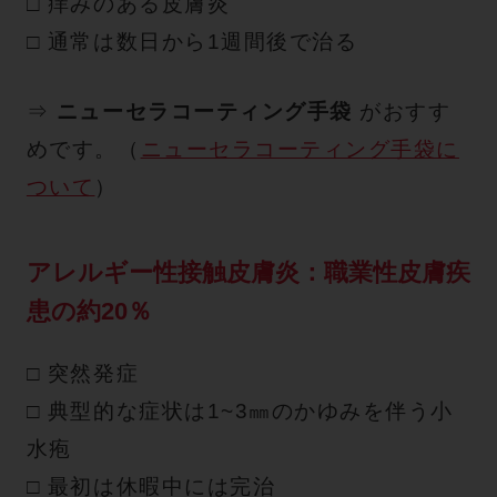
□
痒みのある皮膚炎
□
通常は数日から1週間後で治る
⇒
ニューセラコーティング手袋
がおすす
めです。（
ニューセラコーティング手袋に
ついて
）
アレルギー性接触皮膚炎
：職業性皮膚疾
患の
約20％
□ 突然発症
□ 典型的な症状は1~3㎜のかゆみを伴う小
水疱
□
最初は休暇中には完治