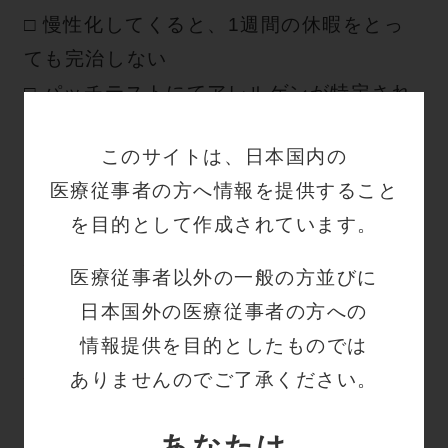
□
慢性化してくると、1週間の休暇をとっ
ても完治しない
□
パッチテストにてアレルゲンが特定され
ている
このサイトは、日本国内の
⇒
ネオプレンエッセンシャル
がおすすめ
医療従事者の方へ情報を提供すること
です。（
ネオプレンエッセンシャルについ
を目的として作成されています。
て
）
医療従事者以外の一般の方並びに
日本国外の医療従事者の方への
ラテックスアレルギー
：職業性皮膚疾
情報提供を目的としたものでは
患の
約9.7％
ありませんのでご了承ください。
□ 手袋を装着した手の膨疹や腫脹
あなたは