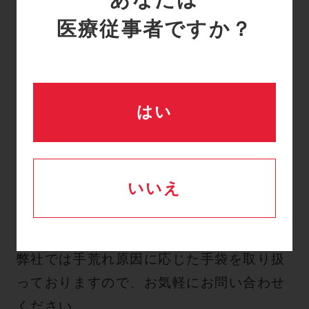
□ 痒みのある発赤
医療従事者ですか？
□
曝露から数分後に誘発、手袋を脱着する
と速やかに消える
□
慢性化すると痒みのあるアレルギー性接
触皮膚炎に似る
はい
□
全身性蕁麻疹、呼吸困難、喘息にまで拡
大することも
いいえ
⇒ ポリイソプレン製手袋
がおすすめで
す。（
ポリイソプレン製手袋について
）
弊社では手荒れ原因に応じた手袋を取り扱
っておりますので、お気軽にお問い合わせ
ください。