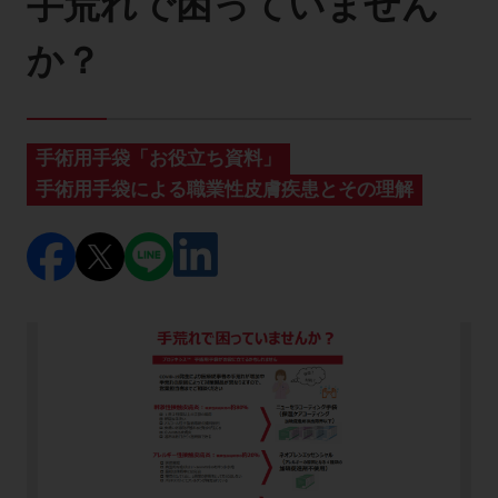
手荒れで困っていません
製品に関するお知らせ
か？
添付文書
手術用手袋「お役立ち資料」
お問い合わせ
手術用手袋による職業性皮膚疾患とその理解
セミナー
メルマガ登録