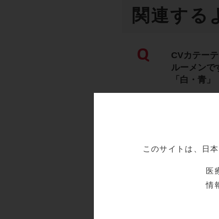
関連する
Q
CVカテー
ルーメンで
「白・青」
Q
CVカテーテ
Q
このサイトは、日本
CVカテー
医
情