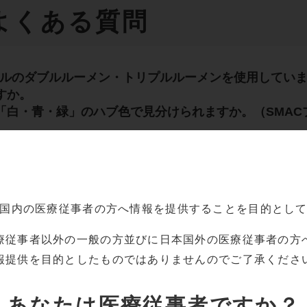
よくある質問
テルのダブルルーメン・トリプルルーメンを使用してい
すか。
「白・青・緑」のハブ色で見分けられますか。（SMAC
ルにDISTAL、PROXIMALと書いてありますが、ど
国内の
医療従事者の方へ情報を提供することを目的とし
テル・PICCより造影剤の注入は問題ないでしょうか。
療従事者以外の一般の方並びに
日本国外の医療従事者の方
報提供を目的としたものでは
ありませんのでご了承くださ
あなたは
医療従事者ですか？