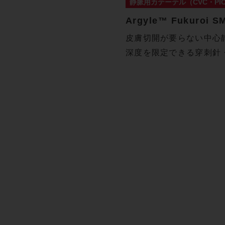
静脈用カテーテル（CVC・PICC
Argyle™ Fukuroi 
皮膚切開が要らない中心
深度を限定できる穿刺針
3cm…