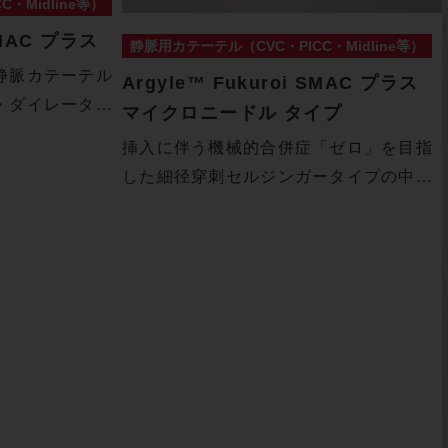
・Midline等）
SMAC プラス
静脈用カテーテル（CVC・PICC・Midline等）
静脈カテーテル
Argyle™ Fukuroi SMAC プラス
・ダイレータ
マイクロニードル タイプ
挿入に伴う機械的合併症「ゼロ」を目指
した細径穿刺セルジンガータイプの中心
静脈カテ…