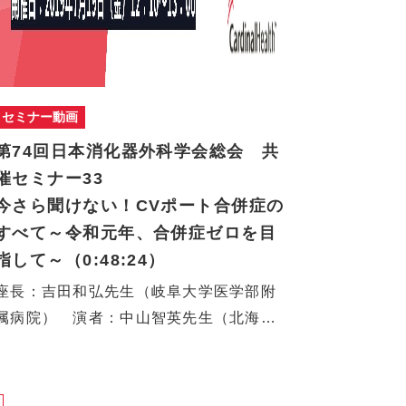
セミナー動画
第74回日本消化器外科学会総会 共
催セミナー33
今さら聞けない！CVポート合併症の
すべて～令和元年、合併症ゼロを目
指して～（0:48:24）
座長：吉田和弘先生（岐阜大学医学部附
属病院） 演者：中山智英先生（北海道
大学病院…