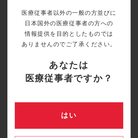
ムエラー70が発生しまし
医療従事者以外の一般の方並びに
た。何をチェックすれば
日本国外の医療従事者の方への
よいでしょうか？
情報提供を目的としたものでは
詳細はこちら
ありませんのでご了承ください。
あなたは
【患者側チューブ閉塞エ
Q
医療従事者ですか？
ラー】
Connectポンプ使用中に
「患者側チューブ閉塞エ
ラー」が発生しました。
はい
どこをチェックすればよ
いでしょうか？