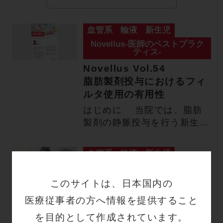
血管系
輸液
新生児
Novellus-医師のベストプラク
ティス-
Novellus Vol.54
脂肪製剤投与におけるフィ
ルタ使用の有用性
はじめに 当院では、脂肪
製剤の静脈投与を行う新生児
に対し、安全で効率的な投与
を…
血管系
輸液
新生児
Chorusline-ナースのベストプ
ラクティス-
このサイトは、日本国内の
Chorusline Vol.47
医療従事者の方へ情報を提供すること
循環器専門施設の輸液ライ
を目的として作成されています。
ンの見直しと輸液管理の実