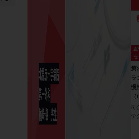
血
セ
第
ラ
慢
（0
司
学
病