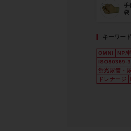
手
袋
キーワー
OMNI
NP
ISO80369-3
蛍光尿管・
ドレナージ