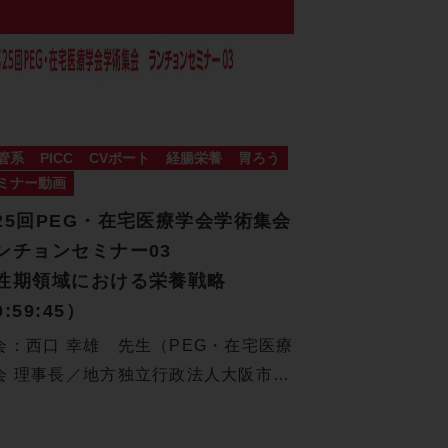
管系
PICC
CVポート
経腸栄養
胃ろう
ミナー動画
25回PEG・在宅医療学会学術集会
ンチョンセミナー03
性期領域における栄養戦略
:59:45）
会：西口 幸雄 先生（PEG・在宅医療
会 理事長／地方独立行政法人大阪市民
…