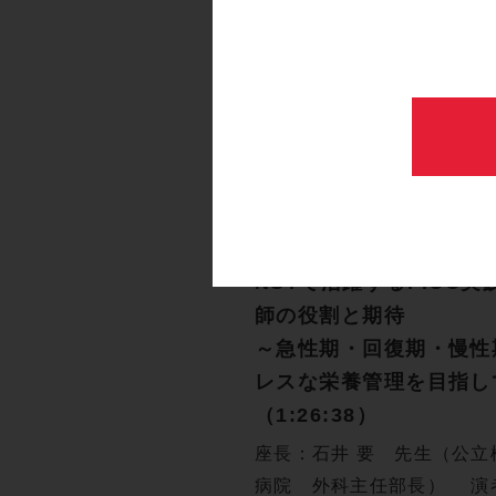
血管系
NP/特定看護師
PICC
セミナー動画
Cardinal Health NS
NSTで活躍するPICC
師の役割と期待
～急性期・回復期・慢性
レスな栄養管理を目指し
（1:26:38）
座長：石井 要 先生（公立
病院 外科主任部長） 演