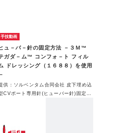
手技動画
ヒュ－バ－針の固定方法 －３Ｍ™
テガダ－ム™ コンフォ－ト フィル
ム ドレッシング（１６８８）を使用
－
提供：ソルベンタム合同会社 皮下埋め込
型CVポート専用針(ヒューバー針)固定の
貼…