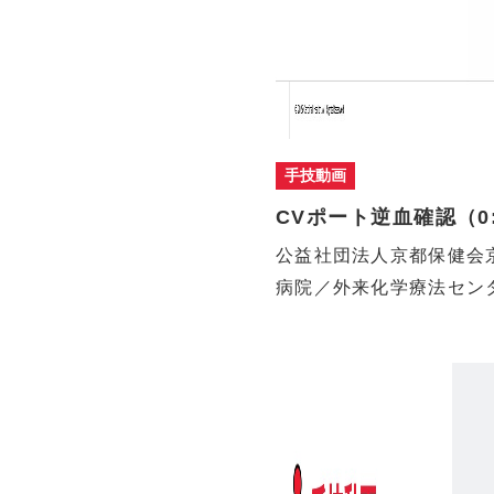
手技動画
CVポート逆血確認（0:
公益社団法人京都保健会
病院／外来化学療法セン
法認定…