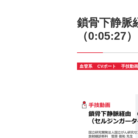
鎖骨下静脈
（0:05:27）
血管系
CVポート
手技動