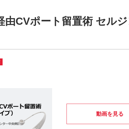
経由CVポート留置術 セル
画
動画を見る