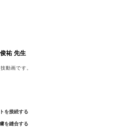
俊祐 先生
手技動画です。
トを接続する
膚を縫合する