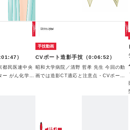
手技動画
01:47）
CVポート造影手技（0:06:52）
京都民医連中央
昭和大学病院／清野 哲孝 先生 今回の動
ター がん化学療
画では造影CT適応と注意点・CVポート
造…