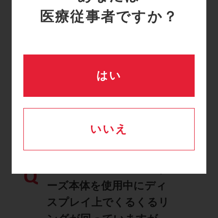
SCD700で、レッグスリ
Q
医療従事者ですか？
ーブを取り付けているの
にもかかわらず、機器が
フットカフが取り付けら
れていると認識していま
はい
す。これはなぜでしょう
か？
詳細はこちら
いいえ
Kendall SCD™ 700 シリ
Q
ーズ本体を使用中にディ
スプレイ上でくるくるリ