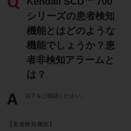
Q
Kendall SCD™ 700
製品に関するお知らせ
シリーズの患者検知
添付文書
機能とはどのような
機能でしょうか？患
お問い合わせ
者非検知アラームと
セミナー
メルマガ登録
は？
A
以下をご確認ください。
【患者検知機能】