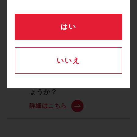
詳細はこちら
はい
SCD700で、バッテリー
Q
の残量インジケータが黄
いいえ
色くなり点滅していま
す。
これはどういう意味でし
ょうか？
詳細はこちら