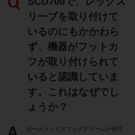
Q
SCD700で、レッグス
製品に関するお知らせ
リーブを取り付けて
添付文書
いるのにもかかわら
ず、機器がフットカ
お問い合わせ
フが取り付けられて
セミナー
メルマガ登録
いると認識していま
す。これはなぜでし
ょうか？
A
ガーメントミスマッチアラームが発生