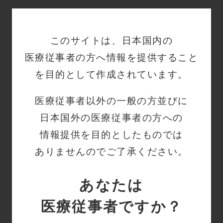
Kendall SCD™ 700 シリ
Q
ーズ本体を使用中にディ
このサイトは、日本国内の
スプレイ上でくるくるリ
医療従事者の方へ情報を提供すること
ングが回っていますが、
を目的として作成されています。
これはエラーですか？
医療従事者以外の一般の方並びに
詳細はこちら
日本国外の医療従事者の方への
情報提供を目的としたものでは
ありませんのでご了承ください。
SCD700のディスプレイ
Q
上で人とスパナのマーク
あなたは
が出ています。
これはどういう状況でし
医療従事者ですか？
ょうか？