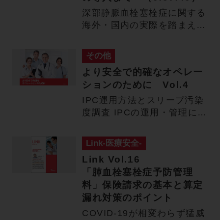
深部静脈血栓塞栓症に関する
海外・国内の実際を踏まえ、
予防ワーキンググループの立
ち…
その他
より安全で的確なオペレー
ションのために Vol.4
IPC運用方法とスリーブ汚染
度調査 IPCの運用・管理につ
いて ■臨床工学科中央…
Link-医療安全-
Link Vol.16
「肺血栓塞栓症予防管理
料」保険請求の基本と算定
漏れ対策のポイント
COVID-19が相変わらず猛威