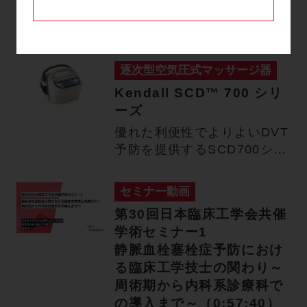
関連情報
逐次型空気圧式マッサージ器
Kendall SCD™ 700 シリ
ーズ
優れた利便性でよりよいDVT
予防を提供するSCD700シリ
ーズ 足底・脚部の圧迫…
セミナー動画
第30回日本臨床工学会共催
学術セミナー1
静脈血栓塞栓症予防におけ
る臨床工学技士の関わり～
周術期から内科系診療科で
の導入まで～（0:57:40）