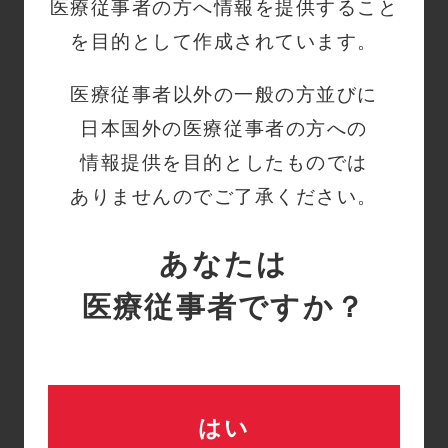
医療従事者の方へ情報を提供すること
ウロキナーゼ固定で抗血
を目的として作成されています。
栓性が長時間持続
医療従事者以外の一般の方並びに
日本国外の医療従事者の方への
固定化されたウロキナーゼが触媒的に
情報提供を目的としたものでは
作用して、血液中に大量に存在するプ
ありませんのでご了承ください。
ラスミノーゲンをプラスミンに転化さ
せ、このプラスミンが生成した微小血
あなたは
栓を溶解するので抗血栓性が長時間持
続できます。
医療従事者ですか？
製品に関するお知らせ
はい