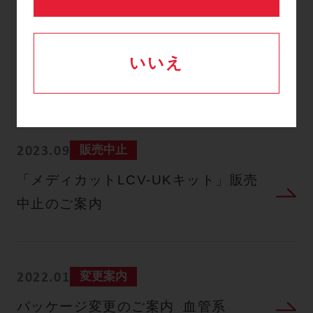
製品に関するお知ら
いいえ
せ
販売中止
2023.09
「メディカットLCV-UKキット」販売
中止のご案内
変更案内
2022.01
パッケージ変更のご案内_血管系