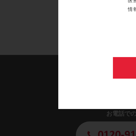
医
情
製品に関す
お電話で
0120-91