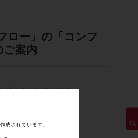
ートフロー」の「コンフ
のご案内
白色 PVC から無色 PVC）
て作成されています。