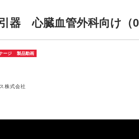
 吸引器 心臓血管外科向け（0:
ナージ
製品動画
ス株式会社