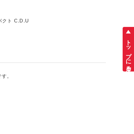
ト C.D.U
トップに戻る
です。