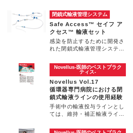
ることにより、感染経路の…
閉鎖式輸液管理システム
Safe Access™ セイフ ア
クセス™ 輸液セット
感染を防止するために開発さ
れた閉鎖式輸液管理システム
ノーデッドスペース構造に
よ…
Novellus-医師のベストプラク
ティス-
Novellus Vol.17
循環器専門病院における閉
鎖式輸液ラインの使用経験
手術中の輸液投与ラインとし
ては、維持・補正輸液ライ
ン、血管拡張薬ライン、輸血
ライ…
Novellus-医師のベストプラク