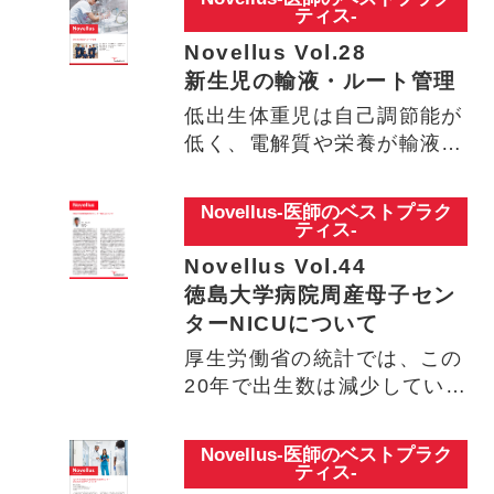
ティス-
Novellus Vol.28
新生児の輸液・ルート管理
低出生体重児は自己調節能が
低く、電解質や栄養が輸液に
大きく依存するため、輸液ル
ー…
Novellus-医師のベストプラク
ティス-
Novellus Vol.44
徳島大学病院周産母子セン
ターNICUについて
厚生労働省の統計では、この
20年で出生数は減少している
ものの、極低出生体重児、
超…
Novellus-医師のベストプラク
ティス-