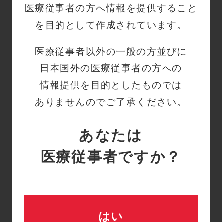
全に使用しない手術室環境を維持していま
医療従事者の方へ情報を提供すること
す。
を目的として作成されています。
ラテックス製の手術用手袋を廃絶すると
医療従事者以外の一般の方並びに
いう彼らの決定、および彼らが従った移行
日本国外の医療従事者の方への
プロセスは、同様の動きを検討しているあ
情報提供を目的としたものでは
らゆる規模の病院にロードマップを提供し
ありませんのでご了承ください。
ます。
あなたは
■変化の必要性
医療従事者ですか？
■不正確な認識の克服
■システム全体でのサポートの獲得
はい