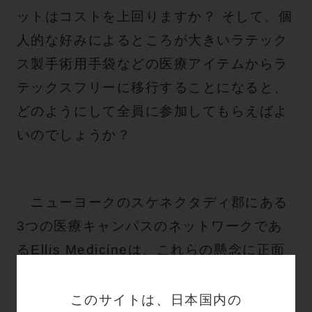
ットはコストを上回りますか？ そして、個
人的な好みによるところが大きいラテック
ス製手術用手袋などの医療アイテムからラ
テックスフリーに移行することになると、
どのようにして全員に参加してもらえばよ
いのでしょうか？
ニューヨークのスケネクタディ郡にある
3つの医療キャンパスのネットワークであ
るEllis Medicineは、これらの懸念に正面
から取り組みました。今日、Ellis
Medicineはラテックス製の手術用手袋を完
このサイトは、日本国内の