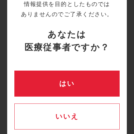
詳細はこちら
情報提供を目的としたものでは
ありませんのでご了承ください。
SCDスマートフローの圧
Q
あなたは
迫時間の履歴（ルックバ
医療従事者ですか？
ックウィンドウ）の左下
に表示される8、12、24
はどういう機能ですか？
はい
詳細はこちら
いいえ
一覧へ戻る