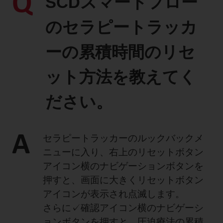
Q
SCDスマートフロー
製品に関するお知らせ
のセラピートラッカ
添付文書
ーの累積時間のリセ
ット方法を教えてく
お問い合わせ
ださい。
セミナー
メルマガ登録
A
セラピートラッカーのルックバックメ
ニューに入り、右上のリセットボタン
アイコン横のナビゲーションボタンを
押すと、画面に大きくリセットボタン
アイコンが表示され点滅します。
さらに✓確認アイコン横のナビゲーシ
ョンボタンを押すと、圧迫療法の累積