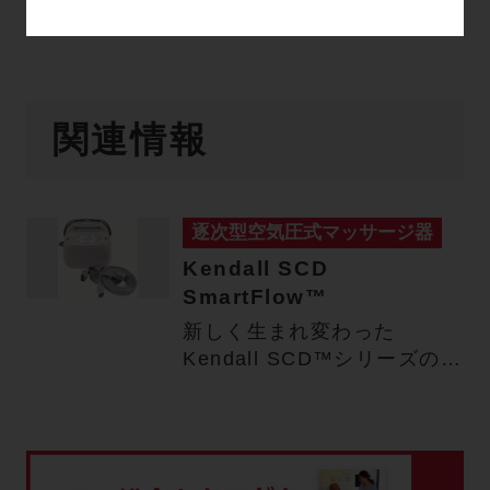
関連情報
逐次型空気圧式マッサージ器
Kendall SCD
SmartFlow™
新しく生まれ変わった
Kendall SCD™シリーズの次
世代モデル Kendal…