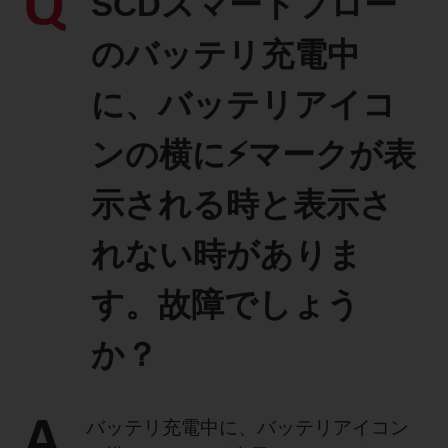
Q
SCDスマートフロー
製品に関するお知らせ
のバッテリ充電中
添付文書
に、バッテリアイコ
ンの横に⚡マークが表
お問い合わせ
示される時と表示さ
セミナー
メルマガ登録
れない時がありま
す。故障でしょう
か？
A
バッテリ充電中に、バッテリアイコン