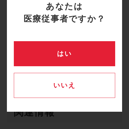
合、残り何分で電源が切
あなたは
れますか？
医療従事者ですか？
詳細はこちら
はい
一覧へ戻る
いいえ
関連情報