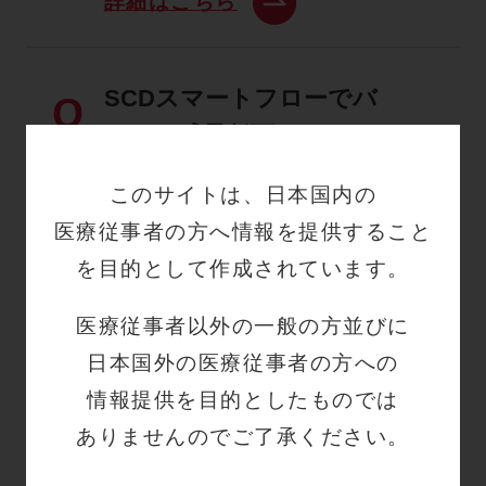
詳細はこちら
SCDスマートフローでバ
Q
ッテリ残量低下アラーム
（オレンジ）が発生した
このサイトは、日本国内の
場合、残り何分で電源が
医療従事者の方へ情報を提供すること
切れますか？
を目的として作成されています。
詳細はこちら
医療従事者以外の一般の方並びに
日本国外の医療従事者の方への
SCDスマートフローでバ
Q
情報提供を目的としたものでは
ッテリ残量大幅低下アラ
ありませんのでご了承ください。
ーム（赤）が発生した場