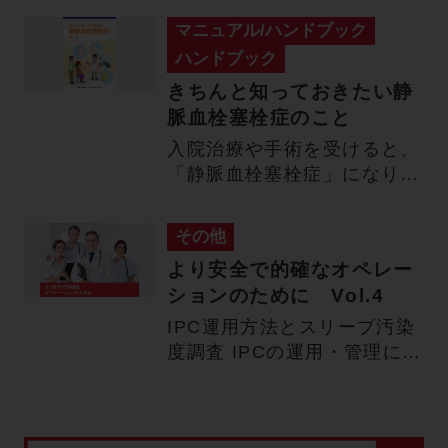
マニュアル/ハンドブック
ハンドブック
きちんと知っておきたい静
脈血栓塞栓症のこと
入院治療や手術を受けると、
「静脈血栓塞栓症」になりや
すくなります。 皆様は、静
脈…
その他
より安全で的確なオペレー
ションのために Vol.4
IPC運用方法とスリーブ汚染
度調査 IPCの運用・管理につ
いて ■臨床工学科中央…