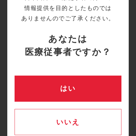
情報提供を目的としたものでは
関連情報
ありませんのでご了承ください。
あなたは
逐次型空気圧式マッサージ器
医療従事者ですか？
Kendall SCD™ 700 シリ
ーズ
優れた利便性でよりよいDVT
予防を提供するSCD700シリ
ーズ 足底・脚部の圧迫…
はい
手技動画
TED SCD700の正しい使用
方法（0:12:08）
いいえ
T.E.D.™ サージカル ストッ
キングおよびSCD™ 700 シ