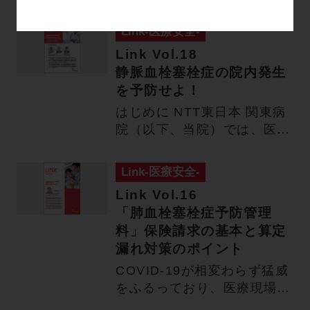
リーズ スリー…
Link-医療安全-
Link Vol.18
静脈血栓塞栓症の院内発生
を予防せよ！
はじめに NTT東日本 関東病
院（以下、当院）では、医療
安全管理室が主管となり静…
Link-医療安全-
Link Vol.16
「肺血栓塞栓症予防管理
料」保険請求の基本と算定
漏れ対策のポイント
COVID-19が相変わらず猛威
をふるっており、医療現場の
皆様は大変なご苦労の中…