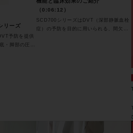
機能と臨床効果のご紹介
（0:06:12）
SCD700シリーズはDVT（深部静脈血栓
0 シリーズ
症）の予防を目的に用いられる、間欠的
VT予防を提供
空…
足底・脚部の圧