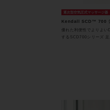
逐次型空気圧式マッサージ器
Kendall SCD™ 70
優れた利便性でよりよいD
するSCD700シリーズ 
迫…