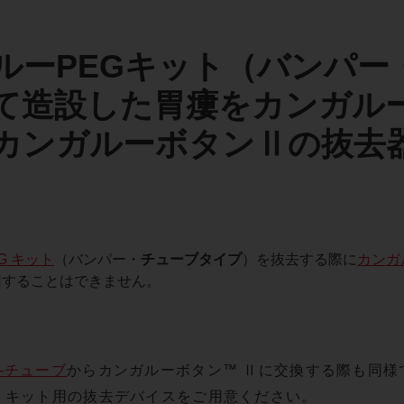
ルーPEGキット（バンパー
て造設した胃瘻をカンガル
カンガルーボタンⅡの抜去
G キット
（バンパー・
チューブタイプ
）を抜去する際に
カンガ
用することはできません。
-チューブ
からカンガルーボタン™ Ⅱに交換する際も同様
G キット用の抜去デバイスをご用意ください。