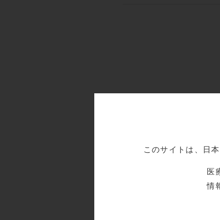
関連情報
このサイトは、日本
医
情