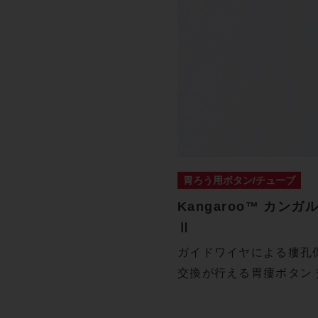
胃ろう用ボタン/チューブ
Kangaroo™ カン
Ⅱ
ガイドワイヤによる瘻孔
交換が行える胃瘻ボタン
イドワ…