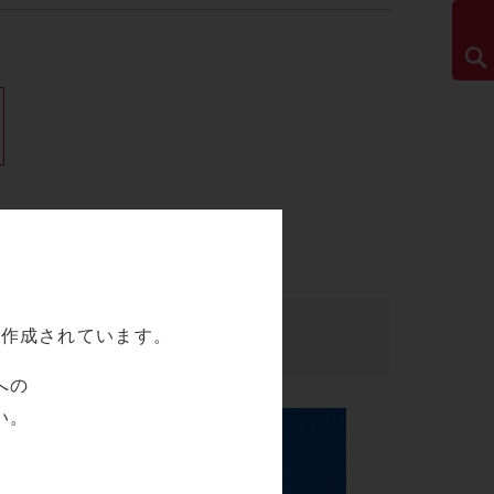
て作成されています。
への
い。