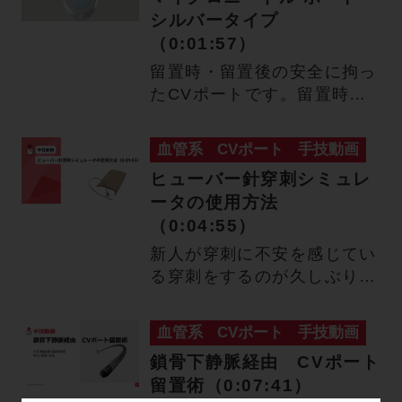
シルバータイプ
（0:01:57）
留置時・留置後の安全に拘っ
たCVポートです。留置時に
はマイクロニードルによる安
全…
血管系
CVポート
手技動画
ヒューバー針穿刺シミュレ
ータの使用方法
（0:04:55）
新人が穿刺に不安を感じてい
る穿刺をするのが久しぶりで
不安 定期的にヒューバー針
の…
血管系
CVポート
手技動画
鎖骨下静脈経由 CVポート
留置術（0:07:41）