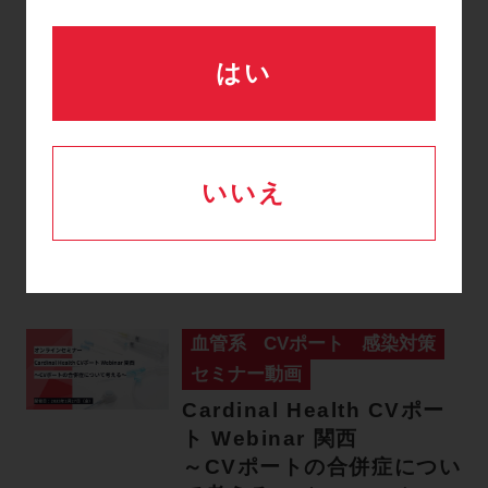
東京医科大学病院／消化器外
科・小児外科／村越 雄介 先
はい
生 内頚静脈穿刺について
の…
血管系
CVポート
手技動画
鎖骨下静脈経由CVポート留
置術 セルジンガータイプ
いいえ
（0:05:27）
国立研究開発法人国立がん研
究センター中央病院／放射線
診断科 菅原 俊祐 先生 鎖…
血管系
CVポート
感染対策
セミナー動画
Cardinal Health CVポー
ト Webinar 関西
～CVポートの合併症につい