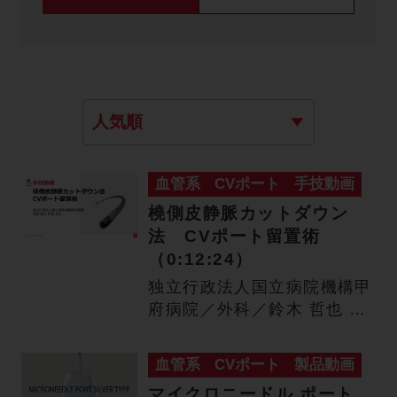
血管系
CVポート
手技動画
橈側皮静脈カットダウン
法 CVポート留置術
（0:12:24）
独立行政法人国立病院機構甲
府病院／外科／鈴木 哲也 先
生 カットダウン法によるC…
血管系
CVポート
製品動画
マイクロニードル ポート