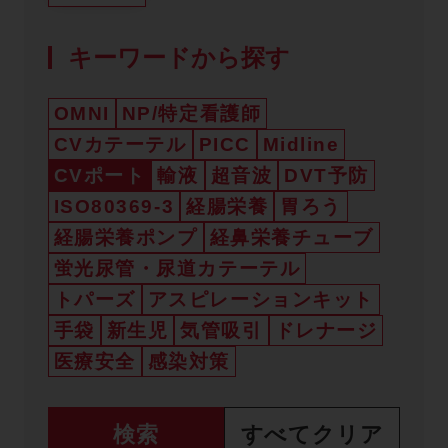
キーワードから探す
OMNI
NP/特定看護師
CVカテーテル
PICC
Midline
CVポート
輸液
超音波
DVT予防
ISO80369-3
経腸栄養
胃ろう
経腸栄養ポンプ
経鼻栄養チューブ
蛍光尿管・尿道カテーテル
トパーズ
アスピレーションキット
手袋
新生児
気管吸引
ドレナージ
医療安全
感染対策