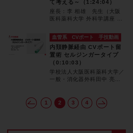
て考える～（1:24:04）
座長：李 相雄 先生（大阪
医科薬科大学 外科学講座 一
般・消化器外科学教室 教
授…
血管系
CVポート
手技動画
内頚静脈経由 CVポート留
置術 セルジンガータイプ
（0:10:03）
学校法人大阪医科薬科大学／
一般・消化器外科田中 亮
先生澤村 栄鳳 先生 内頚
静…
1
2
3
4