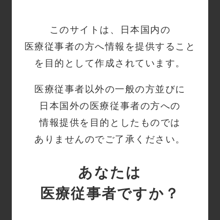
元北海道消化器科病院／中山
智英 先生 鎖骨下静脈アプ
このサイトは、日本国内の
ローチによるCVポート留
置…
医療従事者の方へ情報を提供すること
血管系
CVポート
手技動画
を目的として作成されています。
鎖骨下静脈経由 CVポート
留置術
医療従事者以外の一般の方並びに
エコーガイド下長軸穿刺
（0:06:04）
日本国外の医療従事者の方への
東京医科大学病院／消化器外
情報提供を目的としたものでは
科・小児外科／村越 雄介 先
ありませんのでご了承ください。
生 鎖骨下静脈穿刺につい
て…
血管系
CVポート
手技動画
あなたは
内頚静脈経由 CVポート留
医療従事者ですか？
置術
エコーガイド下短軸穿刺
（0:06:41）